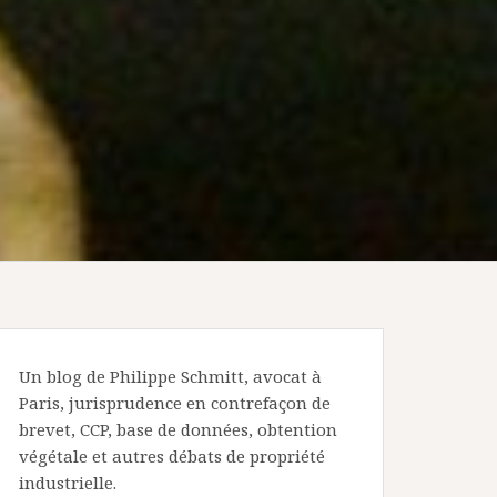
Un blog de Philippe Schmitt, avocat à
Paris, jurisprudence en contrefaçon de
brevet, CCP, base de données, obtention
végétale et autres débats de propriété
industrielle.