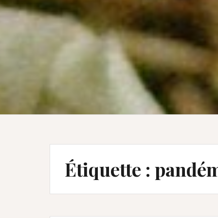
Étiquette :
pandém