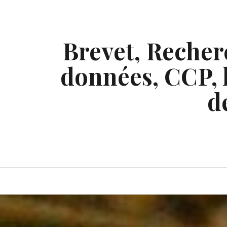
Skip
to
content
Brevet, Recherc
données, CCP, l
d