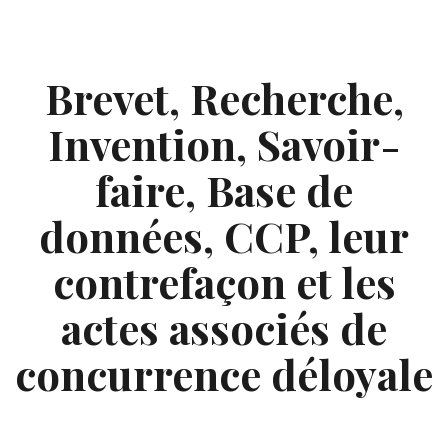
Skip
to
content
Brevet, Recherche,
Invention, Savoir-
faire, Base de
données, CCP, leur
contrefaçon et les
actes associés de
concurrence déloyale