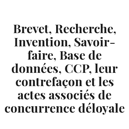
Skip
to
content
Brevet, Recherche,
Invention, Savoir-
faire, Base de
données, CCP, leur
contrefaçon et les
actes associés de
concurrence déloyale