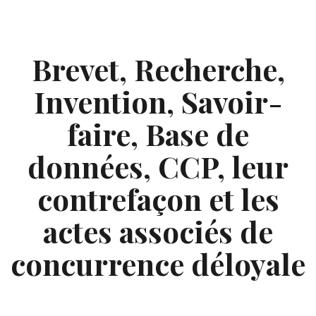
Skip
to
content
Brevet, Recherche,
Invention, Savoir-
faire, Base de
données, CCP, leur
contrefaçon et les
actes associés de
concurrence déloyale