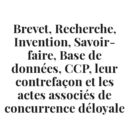
Skip
to
content
Brevet, Recherche,
Invention, Savoir-
faire, Base de
données, CCP, leur
contrefaçon et les
actes associés de
concurrence déloyale