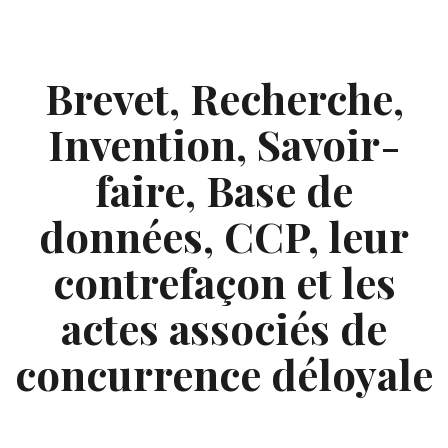
Skip
to
content
Brevet, Recherche,
Invention, Savoir-
faire, Base de
données, CCP, leur
contrefaçon et les
actes associés de
concurrence déloyale