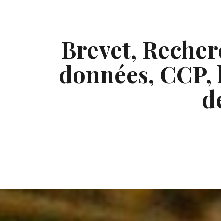
Skip
to
content
Brevet, Recherc
données, CCP, l
d