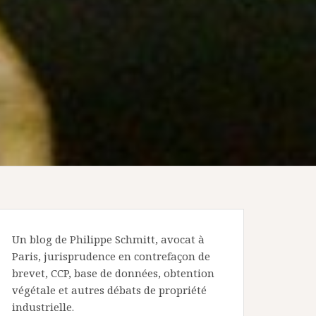
Un blog de Philippe Schmitt, avocat à
Paris, jurisprudence en contrefaçon de
brevet, CCP, base de données, obtention
végétale et autres débats de propriété
industrielle.