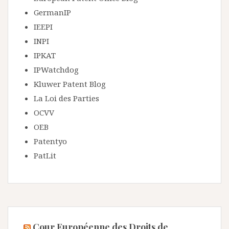
GermanIP
IEEPI
INPI
IPKAT
IPWatchdog
Kluwer Patent Blog
La Loi des Parties
OCVV
OEB
Patentyo
PatLit
Cour Européenne des Droits de