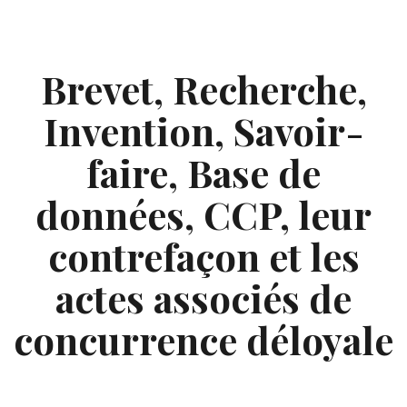
Skip
to
content
Brevet, Recherche,
Invention, Savoir-
faire, Base de
données, CCP, leur
contrefaçon et les
actes associés de
concurrence déloyale