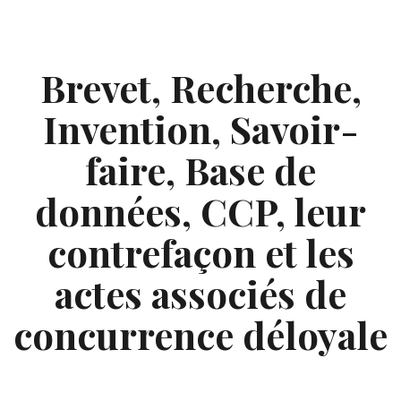
Skip
to
content
Brevet, Recherche,
Invention, Savoir-
faire, Base de
données, CCP, leur
contrefaçon et les
actes associés de
concurrence déloyale