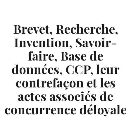
Skip
to
content
Brevet, Recherche,
Invention, Savoir-
faire, Base de
données, CCP, leur
contrefaçon et les
actes associés de
concurrence déloyale