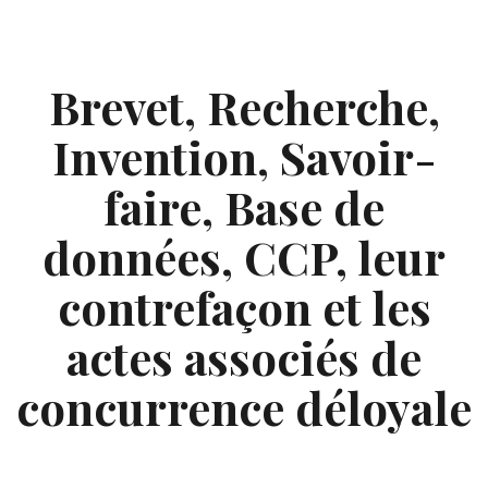
Skip
to
content
Brevet, Recherche,
Invention, Savoir-
faire, Base de
données, CCP, leur
contrefaçon et les
actes associés de
concurrence déloyale