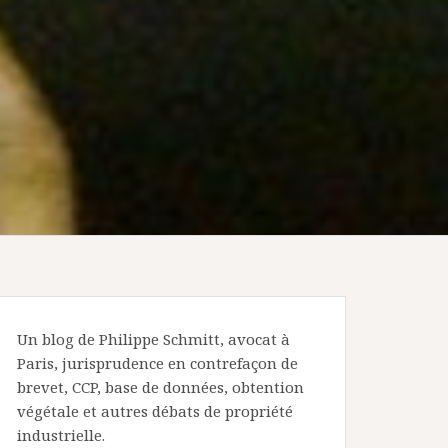
Un blog de Philippe Schmitt, avocat à
Paris, jurisprudence en contrefaçon de
brevet, CCP, base de données, obtention
végétale et autres débats de propriété
industrielle.