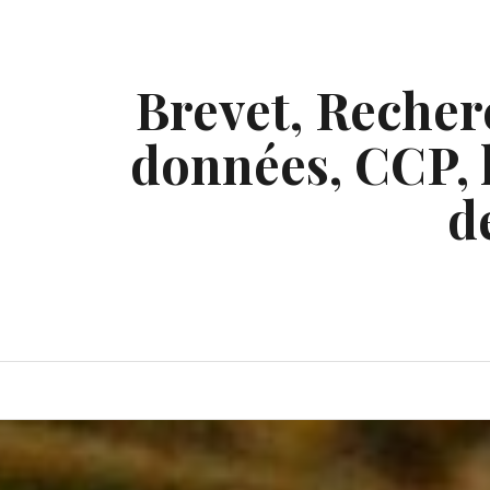
Skip
to
content
Brevet, Recherc
données, CCP, l
d