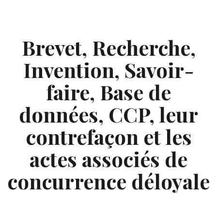
Skip
to
content
Brevet, Recherche,
Invention, Savoir-
faire, Base de
données, CCP, leur
contrefaçon et les
actes associés de
concurrence déloyale