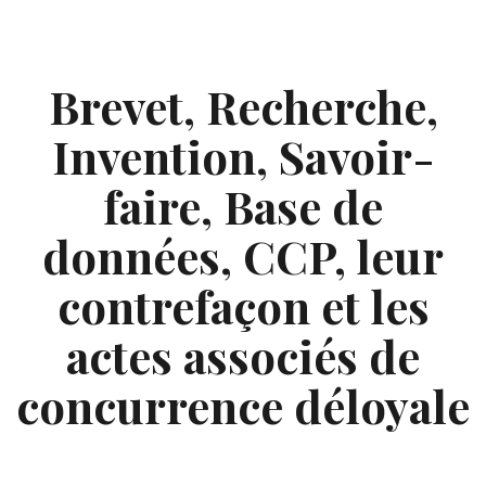
Skip
to
content
Brevet, Recherche,
Invention, Savoir-
faire, Base de
données, CCP, leur
contrefaçon et les
actes associés de
concurrence déloyale