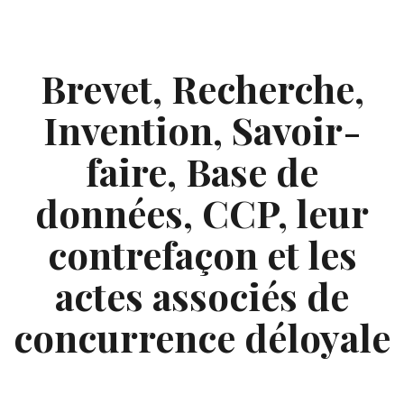
Skip
to
content
Brevet, Recherche,
Invention, Savoir-
faire, Base de
données, CCP, leur
contrefaçon et les
actes associés de
concurrence déloyale