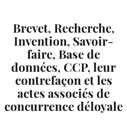
Skip
to
content
Brevet, Recherche,
Invention, Savoir-
faire, Base de
données, CCP, leur
contrefaçon et les
actes associés de
concurrence déloyale