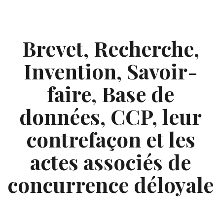
Skip
to
content
Brevet, Recherche,
Invention, Savoir-
faire, Base de
données, CCP, leur
contrefaçon et les
actes associés de
concurrence déloyale