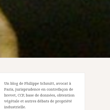
Un blog de Philippe Schmitt, avocat à
Paris, jurisprudence en contrefaçon de
brevet, CCP, base de données, obtention
végétale et autres débats de propriété
industrielle.