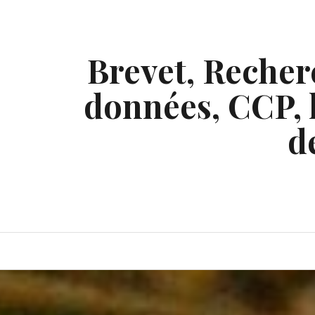
Skip
to
content
Brevet, Recherc
données, CCP, l
d