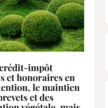
 crédit-impôt
is et honoraires en
tention, le maintien
brevets et des
ntion végétale, mais