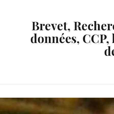
Skip
to
content
Brevet, Recherc
données, CCP, l
d