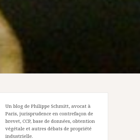
Un blog de Philippe Schmitt, avocat à
Paris, jurisprudence en contrefaçon de
brevet, CCP, base de données, obtention
végétale et autres débats de propriété
industrielle.