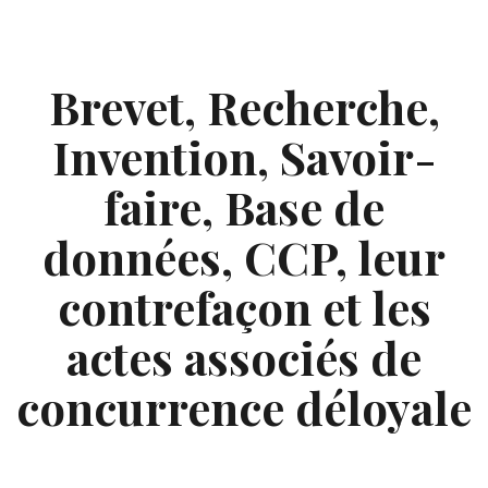
Skip
to
content
Brevet, Recherche,
Invention, Savoir-
faire, Base de
données, CCP, leur
contrefaçon et les
actes associés de
concurrence déloyale