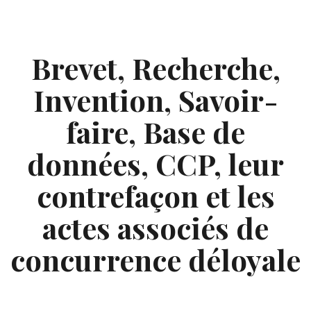
Skip
to
content
Brevet, Recherche,
Invention, Savoir-
faire, Base de
données, CCP, leur
contrefaçon et les
actes associés de
concurrence déloyale