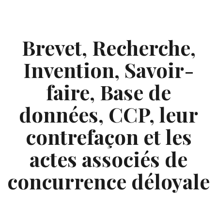
Skip
to
content
Brevet, Recherche,
Invention, Savoir-
faire, Base de
données, CCP, leur
contrefaçon et les
actes associés de
concurrence déloyale