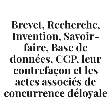
Skip
to
content
Brevet, Recherche,
Invention, Savoir-
faire, Base de
données, CCP, leur
contrefaçon et les
actes associés de
concurrence déloyale