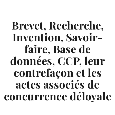
Skip
to
content
Brevet, Recherche,
Invention, Savoir-
faire, Base de
données, CCP, leur
contrefaçon et les
actes associés de
concurrence déloyale