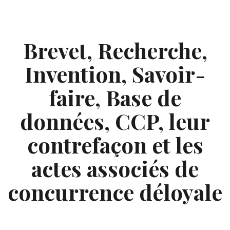
Skip
to
content
Brevet, Recherche,
Invention, Savoir-
faire, Base de
données, CCP, leur
contrefaçon et les
actes associés de
concurrence déloyale