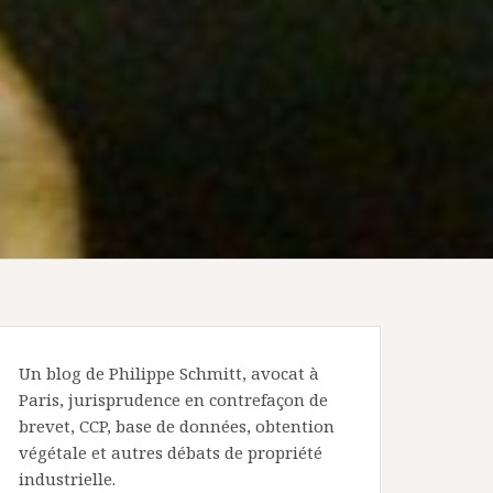
Un blog de Philippe Schmitt, avocat à
Paris, jurisprudence en contrefaçon de
brevet, CCP, base de données, obtention
végétale et autres débats de propriété
industrielle.