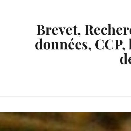
Skip
to
content
Brevet, Recherc
données, CCP, l
d