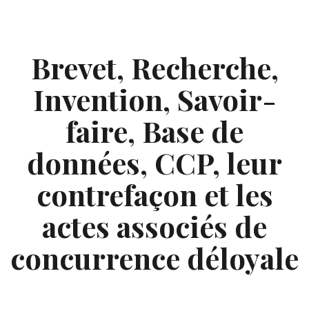
Skip
to
content
Brevet, Recherche,
Invention, Savoir-
faire, Base de
données, CCP, leur
contrefaçon et les
actes associés de
concurrence déloyale