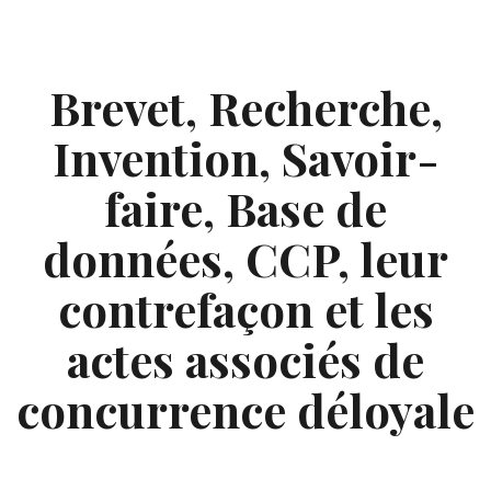
Skip
to
content
Brevet, Recherche,
Invention, Savoir-
faire, Base de
données, CCP, leur
contrefaçon et les
actes associés de
concurrence déloyale