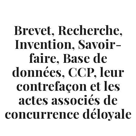
Skip
to
content
Brevet, Recherche,
Invention, Savoir-
faire, Base de
données, CCP, leur
contrefaçon et les
actes associés de
concurrence déloyale