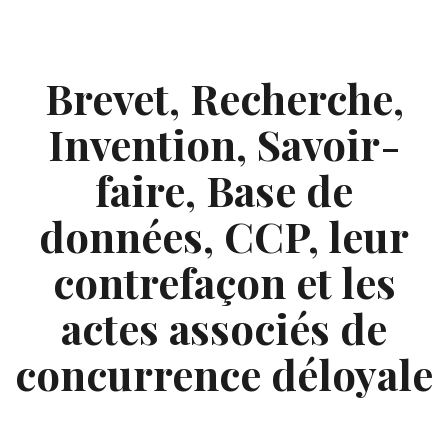
Skip
to
content
Brevet, Recherche,
Invention, Savoir-
faire, Base de
données, CCP, leur
contrefaçon et les
actes associés de
concurrence déloyale