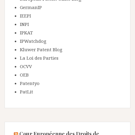
GermanIP
IEEPI
INPI
IPKAT
IPWatchdog
Kluwer Patent Blog
La Loi des Parties
OCVV
OEB
Patentyo
PatLit
Cour Européenne des Droits de