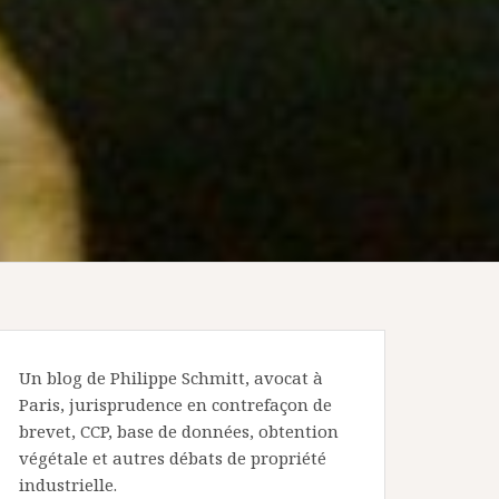
Un blog de Philippe Schmitt, avocat à
Paris, jurisprudence en contrefaçon de
brevet, CCP, base de données, obtention
végétale et autres débats de propriété
industrielle.