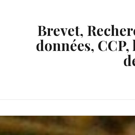
Skip
to
content
Brevet, Recherc
données, CCP, l
d