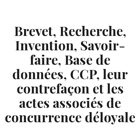
Skip
to
content
Brevet, Recherche,
Invention, Savoir-
faire, Base de
données, CCP, leur
contrefaçon et les
actes associés de
concurrence déloyale