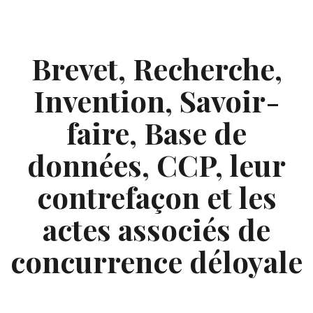
Skip
to
content
Brevet, Recherche,
Invention, Savoir-
faire, Base de
données, CCP, leur
contrefaçon et les
actes associés de
concurrence déloyale