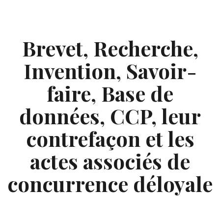
Skip
to
content
Brevet, Recherche,
Invention, Savoir-
faire, Base de
données, CCP, leur
contrefaçon et les
actes associés de
concurrence déloyale