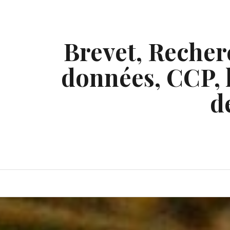
Skip
to
content
Brevet, Recherc
données, CCP, l
d