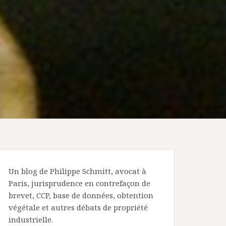
Un blog de Philippe Schmitt, avocat à
Paris, jurisprudence en contrefaçon de
brevet, CCP, base de données, obtention
végétale et autres débats de propriété
industrielle.