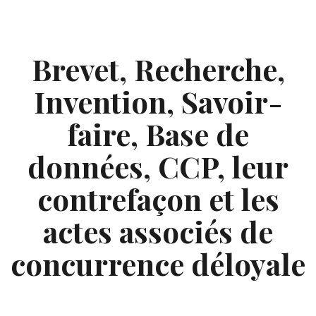
Skip
to
content
Brevet, Recherche,
Invention, Savoir-
faire, Base de
données, CCP, leur
contrefaçon et les
actes associés de
concurrence déloyale