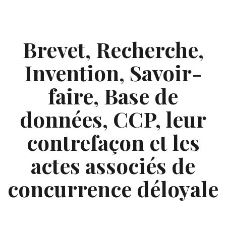
Skip
to
content
Brevet, Recherche,
Invention, Savoir-
faire, Base de
données, CCP, leur
contrefaçon et les
actes associés de
concurrence déloyale