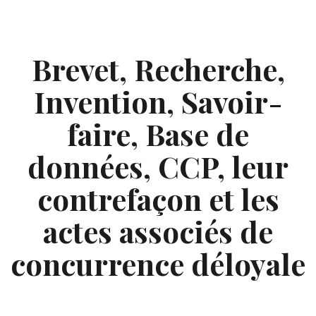
Skip
to
content
Brevet, Recherche,
Invention, Savoir-
faire, Base de
données, CCP, leur
contrefaçon et les
actes associés de
concurrence déloyale