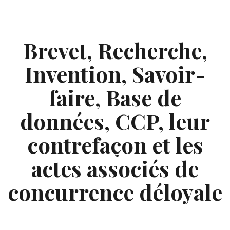
Skip
to
content
Brevet, Recherche,
Invention, Savoir-
faire, Base de
données, CCP, leur
contrefaçon et les
actes associés de
concurrence déloyale