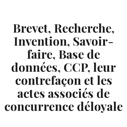
Skip
to
content
Brevet, Recherche,
Invention, Savoir-
faire, Base de
données, CCP, leur
contrefaçon et les
actes associés de
concurrence déloyale