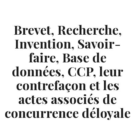
Skip
to
content
Brevet, Recherche,
Invention, Savoir-
faire, Base de
données, CCP, leur
contrefaçon et les
actes associés de
concurrence déloyale