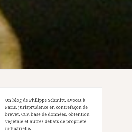
Un blog de Philippe Schmitt, avocat à
Paris, jurisprudence en contrefaçon de
brevet, CCP, base de données, obtention
végétale et autres débats de propriété
industrielle.