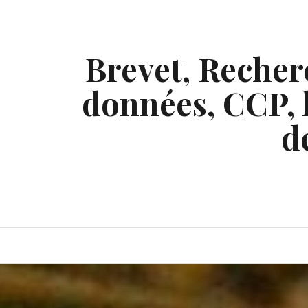
Skip
to
content
Brevet, Recherc
données, CCP, l
d