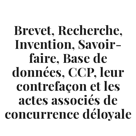
Skip
to
content
Brevet, Recherche,
Invention, Savoir-
faire, Base de
données, CCP, leur
contrefaçon et les
actes associés de
concurrence déloyale