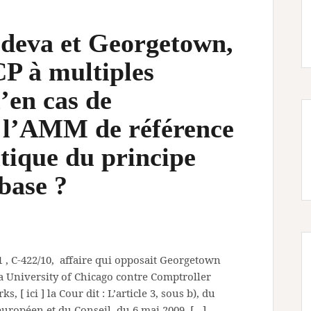
edeva et Georgetown,
CP à multiples
u’en cas de
s l’AMM de référence
utique du principe
 base ?
 , C‑422/10, affaire qui opposait Georgetown
la University of Chicago contre Comptroller
 [ ici ] la Cour dit : L’article 3, sous b), du
uropéen et du Conseil, du 6 mai 2009, […]