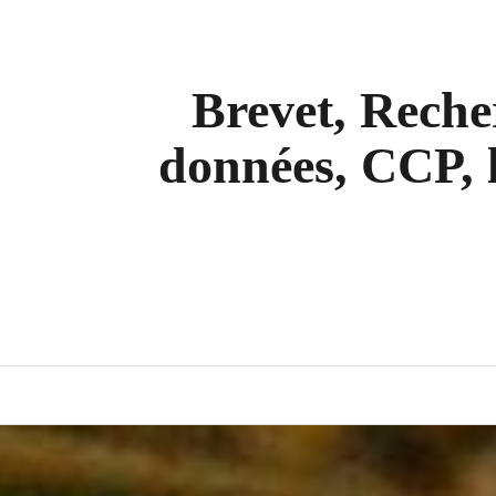
Skip
to
content
Brevet, Recher
données, CCP, l