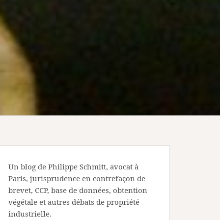
Un blog de Philippe Schmitt, avocat à
Paris, jurisprudence en contrefaçon de
brevet, CCP, base de données, obtention
végétale et autres débats de propriété
industrielle.