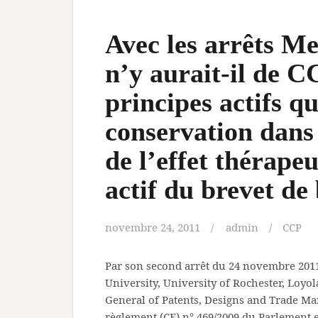
Avec les arrêts M
n’y aurait-il de C
principes actifs q
conservation dan
de l’effet thérape
actif du brevet de
novembre 24, 2011
admin
CCP
Par son second arrêt du 24 novembre 2011
University, University of Rochester, Loyo
General of Patents, Designs and Trade Marks,
règlement (CE) n° 469/2009 du Parlement e