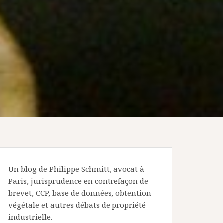
Un blog de Philippe Schmitt, avocat à
Paris, jurisprudence en contrefaçon de
brevet, CCP, base de données, obtention
végétale et autres débats de propriété
industrielle.