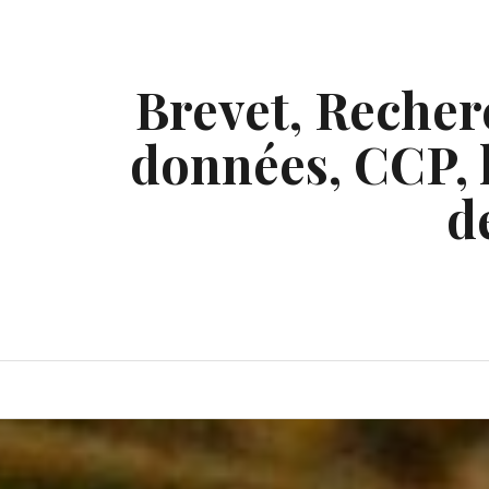
Skip
to
content
Brevet, Recherc
données, CCP, l
d