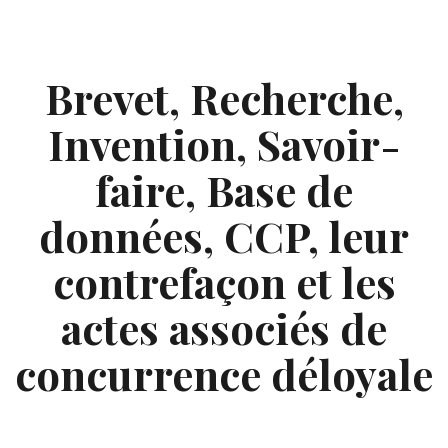
Skip
to
content
Brevet, Recherche,
Invention, Savoir-
faire, Base de
données, CCP, leur
contrefaçon et les
actes associés de
concurrence déloyale