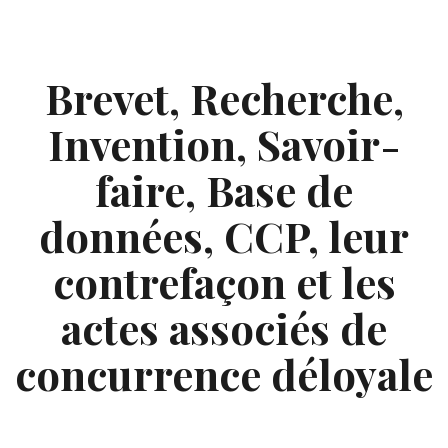
Skip
to
content
Brevet, Recherche,
Invention, Savoir-
faire, Base de
données, CCP, leur
contrefaçon et les
actes associés de
concurrence déloyale