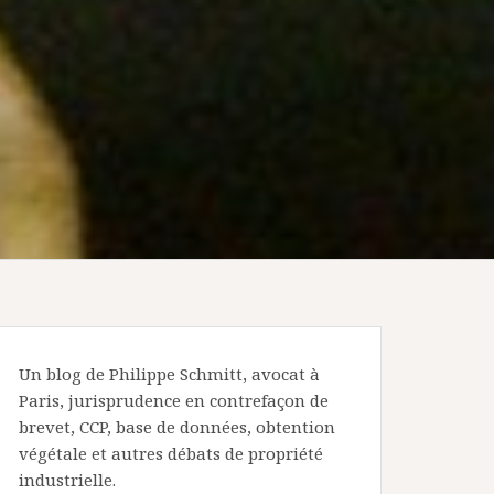
Un blog de Philippe Schmitt, avocat à
Paris, jurisprudence en contrefaçon de
brevet, CCP, base de données, obtention
végétale et autres débats de propriété
industrielle.