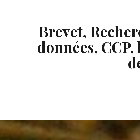
Skip
to
content
Brevet, Recherc
données, CCP, l
d