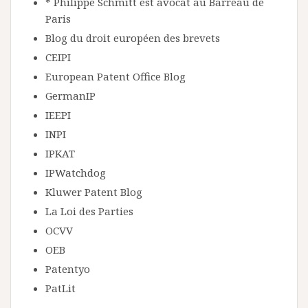
* Philippe Schmitt est avocat au Barreau de
Paris
Blog du droit européen des brevets
CEIPI
European Patent Office Blog
GermanIP
IEEPI
INPI
IPKAT
IPWatchdog
Kluwer Patent Blog
La Loi des Parties
OCVV
OEB
Patentyo
PatLit