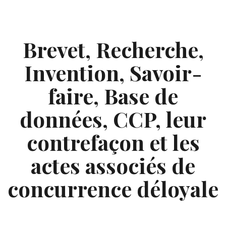
Skip
to
content
Brevet, Recherche,
Invention, Savoir-
faire, Base de
données, CCP, leur
contrefaçon et les
actes associés de
concurrence déloyale